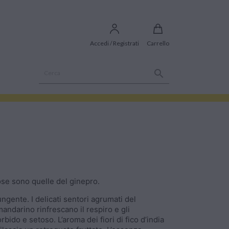
Accedi / Registrati
Carrello

ose sono quelle del ginepro.
ngente. I delicati sentori agrumati del
andarino rinfrescano il respiro e gli
bido e setoso. L’aroma dei fiori di fico d’india