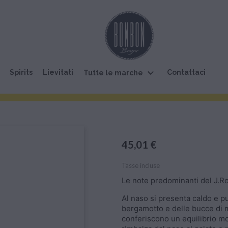
keyboard_arrow_down
Spirits
Lievitati
Contattaci
Tutte le marche
45,01 €
Tasse incluse
Le note predominanti del J.R
Al naso si presenta caldo e pu
bergamotto e delle bucce di m
conferiscono un equilibrio mor