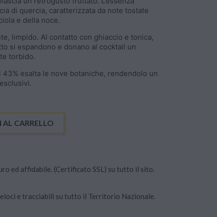
rilascia un retrogusto fruttato. L’essenza
ia di quercia, caratterizzata da note tostate
iola e della noce.
e, limpido. Al contatto con ghiaccio e tonica,
otto si espandono e donano al cocktail un
te torbido.
el 43% esalta le nove botaniche, rendendolo un
esclusivi.
 AL CARRELLO
 ed affidabile. (Certificato SSL) su tutto il sito.
oci e tracciabili su tutto il Territorio Nazionale.