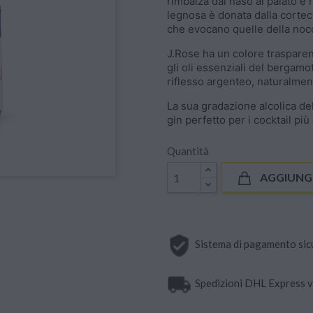
rimbalza dal naso al palato e 
legnosa è donata dalla cortecc
che evocano quelle della nocc
J.Rose ha un colore trasparent
gli oli essenziali del bergam
riflesso argenteo, naturalmen
La sua gradazione alcolica d
gin perfetto per i cocktail più 
Quantità
AGGIUNGI
Sistema di pagamento sicuro
Spedizioni DHL Express vel