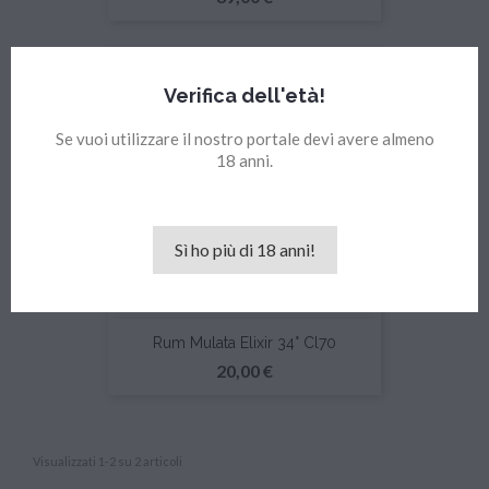
Verifica dell'età!
Se vuoi utilizzare il nostro portale devi avere almeno
18 anni.
Sì ho più di 18 anni!
Rum Mulata Elixir 34° Cl70
Prezzo
20,00 €
Visualizzati 1-2 su 2 articoli