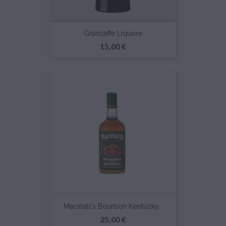
Grancaffè Liquore
Prezzo
15,00 €
Marshall's Bourbon Kentucky...
Prezzo
25,00 €