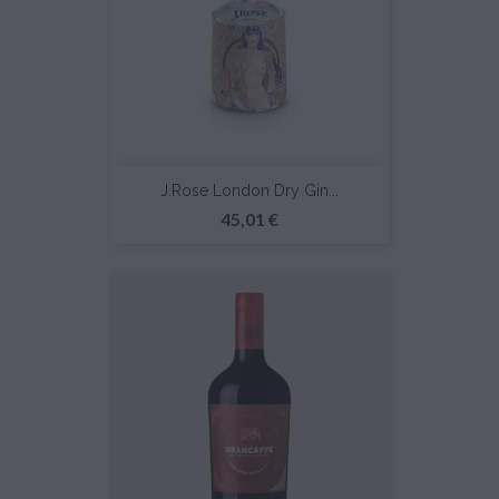
J.Rose London Dry Gin...
Prezzo
45,01 €