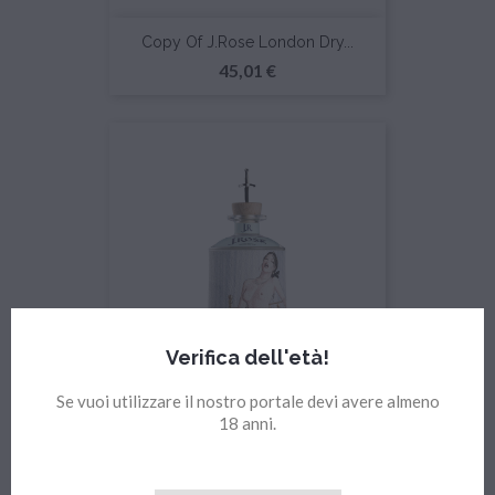
Copy Of J.Rose London Dry...
Prezzo
45,01 €
Verifica dell'età!
Se vuoi utilizzare il nostro portale devi avere almeno
Copy Of J.Rose London Dry...
18 anni.
Prezzo
45,01 €