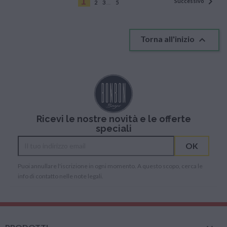
1

Successivo
2
3
…
5

Torna all'inizio
Ricevi le nostre novità e le offerte
speciali
Puoi annullare l'iscrizione in ogni momento. A questo scopo, cerca le
info di contatto nelle note legali.