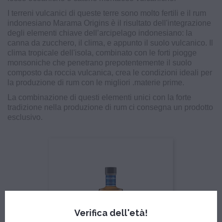
I terreni vulcanici di queste terre sono molto fertili e il rum
indonesiano Marama Origins è il risultato dell'integrazione
degli elementi chiave dell’arcipelago indonesiano: la
canna da zucchero, il clima, e appunto il suolo vulcanico. Il
clima tropicale dell'isola, combinato con le forti piogge
monsoniche che penetrano prepotentemente il suolo
composto da roccia vulcanica, crea le condizioni ideali per
la produzione di rum con le migliori .materie prime.
La combinazione di questi elementi unici con la forte
tradizione nella produzione di rum ci consegna un prodotto
esclusivo.
Verifica dell'età!