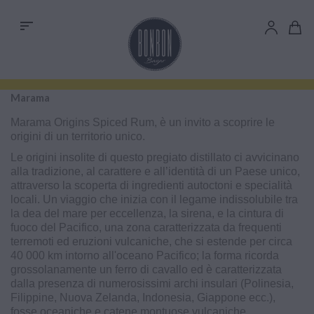
sort
Marama
Marama Origins Spiced Rum, è un invito a scoprire le
origini di un territorio unico.
Le origini insolite di questo pregiato distillato ci avvicinano
alla tradizione, al carattere e all’identità di un Paese unico,
attraverso la scoperta di ingredienti autoctoni e specialità
locali. Un viaggio che inizia con il legame indissolubile tra
la dea del mare per eccellenza, la sirena, e la cintura di
fuoco del Pacifico, una zona caratterizzata da frequenti
terremoti ed eruzioni vulcaniche, che si estende per circa
40 000 km intorno all'oceano Pacifico; la forma ricorda
grossolanamente un ferro di cavallo ed è caratterizzata
dalla presenza di numerosissimi archi insulari (Polinesia,
Filippine, Nuova Zelanda, Indonesia, Giappone ecc.),
fosse oceaniche e catene montuose vulcaniche.