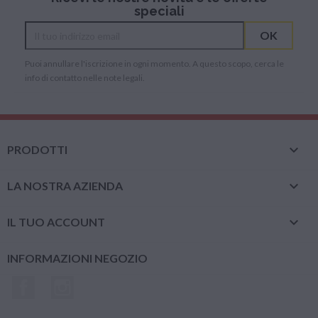
speciali
Puoi annullare l'iscrizione in ogni momento. A questo scopo, cerca le
info di contatto nelle note legali.

PRODOTTI

LA NOSTRA AZIENDA

IL TUO ACCOUNT
INFORMAZIONI NEGOZIO
Facebook
Instagram