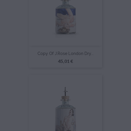
Copy Of J.Rose London Dry...
Prezzo
45,01 €