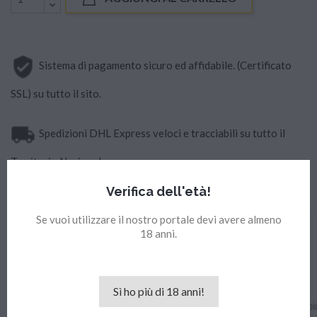
Sistema di pagamento sicuro ed affidabile. (Certificato
SSL) su tutto il sito.
Spedizioni DHL Express veloci e tracciabili su tutto il
Territorio Nazionale.
Verifica dell'età!
Se vuoi utilizzare il nostro portale devi avere almeno
18 anni.
Descrizione
Dettagli del prodotto
LA STORIA DEL COCKTAIL
Sì ho più di 18 anni!
Ha cento anni il più internazionale dei cocktail italiani, tra i 