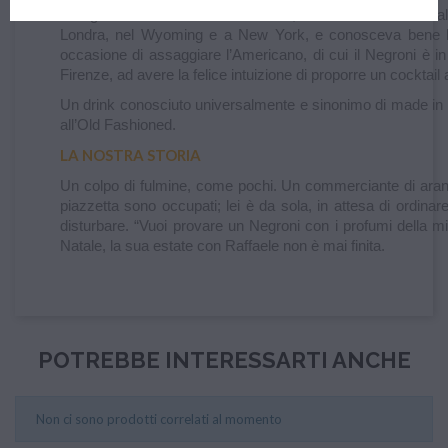
Il Negroni è nato a Firenze nel 1919, dove è stato ideato dal
Londra, nel Wyoming e a New York, e conosceva bene la 
occasione di assaggiare l’Americano, di cui il Negroni è in 
Firenze, ad avere la felice intuizione di proporre un cocktail
Un drink conosciuto universalmente e sinonimo di made in It
all’Old Fashioned.
LA NOSTRA STORIA
Un colpo di fulmine, come pochi. Un commerciante di arance l
piazzetta sono occupati; lei è da sola, in attesa di ordinar
disturbare. “Vuoi provare un Negroni con i profumi della mi
Natale, la sua estate con Raffaele non è mai finita.
POTREBBE INTERESSARTI ANCHE
Non ci sono prodotti correlati al momento