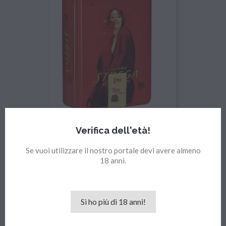
Magie Assortite Allo Strega...
Verifica dell'età!
Prezzo
14,50 €
Se vuoi utilizzare il nostro portale devi avere almeno
18 anni.
Sì ho più di 18 anni!