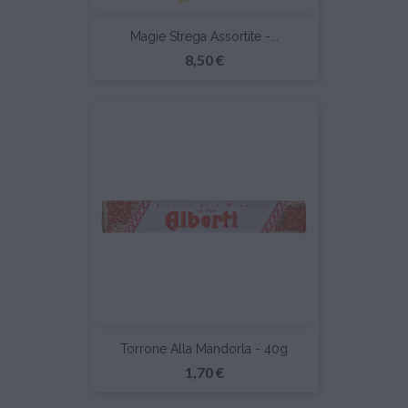
Magie Strega Assortite -...
Prezzo
8,50 €
Torrone Alla Mandorla - 40g
Prezzo
1,70 €