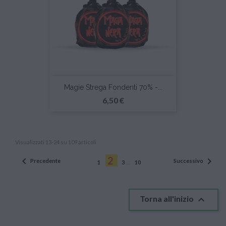
Magie Strega Fondenti 70% -...
Prezzo
6,50 €
Visualizzati 13-24 su 109 articoli
2


Precedente
Successivo
1
3
…
10

Torna all'inizio