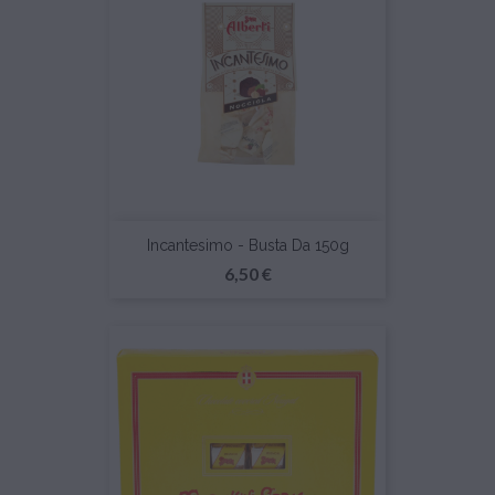
Incantesimo - Busta Da 150g
Prezzo
6,50 €