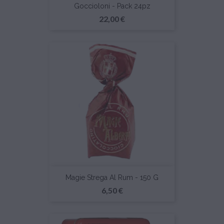
Goccioloni - Pack 24pz
Prezzo
22,00 €
Magie Strega Al Rum - 150 G
Prezzo
6,50 €